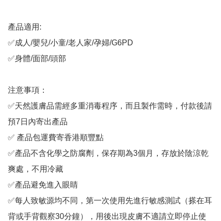
產品適用:

✅成人/嬰兒/小童/老人家/孕婦/G6PD

✅身體/面部/頭部

注意事項：

✅天然護膚品需經多重消毒程序，而且製作需時，付款後請
預7日內寄出產品

✅ 產品包運費寄香港順豐點

✅產品不含化學之防腐劑，保存期為3個月，存放於陰涼乾
爽處，不用冷藏

✅產品避免進入眼睛

✅每人致敏源均不同，第一次使用先進行敏感測試（搽在耳
背或手背觀察30分鐘），用後出現皮膚不適請立即停止使