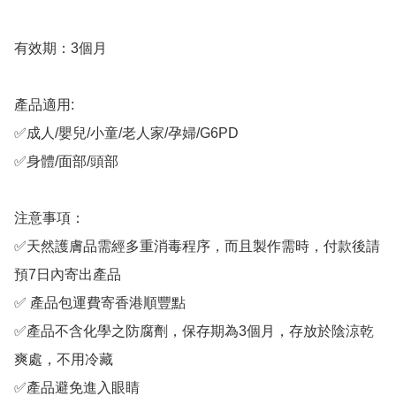
有效期：3個月

產品適用:

✅成人/嬰兒/小童/老人家/孕婦/G6PD

✅身體/面部/頭部

注意事項：

✅天然護膚品需經多重消毒程序，而且製作需時，付款後請
預7日內寄出產品

✅ 產品包運費寄香港順豐點

✅產品不含化學之防腐劑，保存期為3個月，存放於陰涼乾
爽處，不用冷藏

✅產品避免進入眼睛
