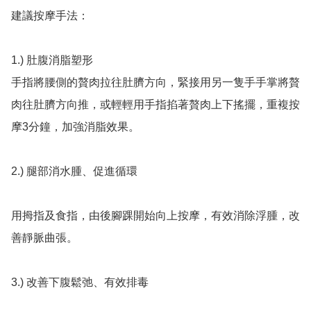
建議按摩手法：

1.) 肚腹消脂塑形

手指將腰側的贅肉拉往肚臍方向，緊接用另一隻手手掌將贅
肉往肚臍方向推，或輕輕用手指掐著贅肉上下搖擺，重複按
摩3分鐘，加強消脂效果。

2.) 腿部消水腫、促進循環

用拇指及食指，由後腳踝開始向上按摩，有效消除浮腫，改
善靜脈曲張。

3.) 改善下腹鬆弛、有效排毒
